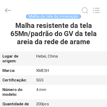
Qijie
Wire
Mesh
MFG
Co.,
Malha da tela da mineração
Ltd.
All
Malha resistente da tela
CASA
Rights
Reserved.
65Mn/padrão do GV da tela
PRODUTOS
areia da rede de arame
SOBRE
Lugar de
Hebei, China
origem:
NÓS
Marca:
XMESH
EXCURSÃO
Certificação:
SGS
DA
Número do
4 mm
FÁBRICA
modelo:
Quantidade de
200pcs