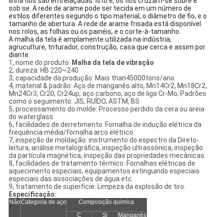
linha fios são entrelaçadas. Isto é, os fios cruzam-se sobre e
sob se. A rede de arame pode ser tecida em um número de
estilos diferentes segundo o tipo material, o diâmetro de fio, e o
tamanho de abertura. A rede de arame frisada está disponível
nos rolos, as folhas ou os painéis, e o corte-à-tamanho.
A malha da tela é amplamente utilizada na indústria,
agruculture, triturador, construção, casa que cerca e assim por
diante.
1, nome do produto:
Malha da tela de vibração
2, dureza: HB 220~240
3, capacidade da produção: Mais than45000tons/ano
4, material & padrão: Aço de manganês alto, Mn14Cr2, Mn18Cr2,
Mn24Cr3, Cr20, Cr24up, aço carbono, aço de liga Cr-Mo; Padrões
como o seguimento: JIS, RUÍDO, ASTM, BS
5, processamento do molde: Processo perdido da cera ou areia
do waterglass
6, facilidades de derretimento: Fornalha de indução elétrica da
frequência média/fornalha arco elétrico.
7, inspeção de moldação: instrumento do espectro da Direto-
leitura, análise metalográfica, inspeção ultrassônica, inspeção
da partícula magnética, inspeção das propriedades mecânicas.
8, facilidades de tratamento térmico: Fornalhas elétricas de
aquecimento especiais, equipamentos extinguindo especiais
especiais das associações de água etc.
9, tratamento de superfície: Limpeza da explosão de tiro.
Especificação:
Não
Categoria de aço
Composição quimica
C
Si
Manganês