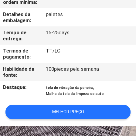
ordem mínima:
CONTROLE
DA
Detalhes da
paletes
embalagem:
QUALIDADE
Tempo de
15-25days
entrega:
CONTACTE-
Termos de
TT/LC
NOS
pagamento:
Habilidade da
100pieces pela semana
PEÇA
fonte:
UMAS
Destaque:
,
tela de vibração da peneira
CITAÇÕES
Malha da tela da limpeza de auto
MELHOR PREÇO
MAPA
DO
SITE