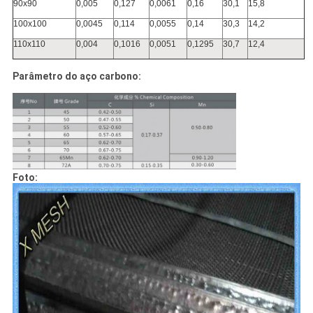
90x90
0,005
0,127
0,0061
0,16
30,1
15,8
100x100
0,0045
0,114
0,0055
0,14
30,3
14,2
110x110
0,004
0,1016
0,0051
0,1295
30,7
12,4
Parâmetro do aço carbono:
Foto: