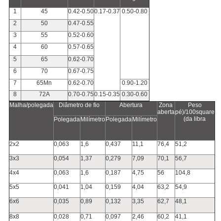
1
45
0.42-0.50
0.17-0.37
0.50-0.80
2
50
0.47-0.55
3
55
0.52-0.60
4
60
0.57-0.65
5
65
0.62-0.70
6
70
0.67-0.75
7
65Mn
0.62-0.70
0.90-1.20
8
72A
0.70-0.75
0.15-0.35
0.30-0.60
Malha/polegada
Diâmetro de fio
Abertura
Zona
Peso
aberta
pé)/100square
(da libra
Polegada
Milímetro
Polegada
Milímetro
2x2
0,063
1,6
0,437
11,1
76,4
51,2
3x3
0,054
1,37
0,279
7,09
70,1
56,7
4x4
0,063
1,6
0,187
4,75
56
104,8
5x5
0,041
1,04
0,159
4,04
63,2
54,9
6x6
0,035
0,89
0,132
3,35
62,7
48,1
8x8
0,028
0,71
0,097
2,46
60,2
41,1