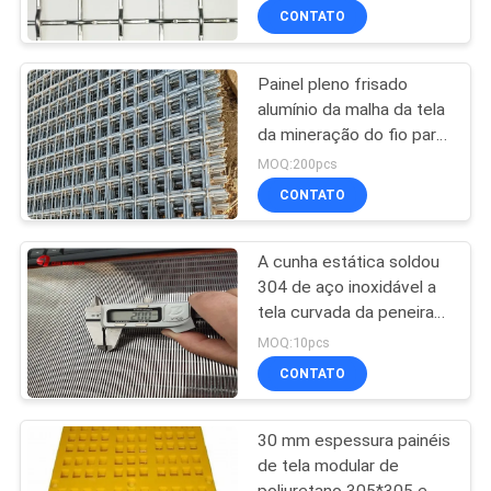
CONTATO
Painel pleno frisado
alumínio da malha da tela
da mineração do fio para
1 x 20 medidores de
MOQ:200pcs
tamanho
CONTATO
A cunha estática soldou
304 de aço inoxidável a
tela curvada da peneira
da curvatura
MOQ:10pcs
CONTATO
30 mm espessura painéis
de tela modular de