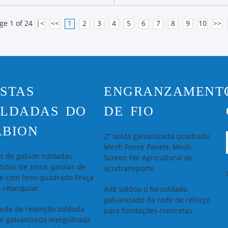
ge 1 of 24
|<
<<
1
2
3
4
5
6
7
8
9
10
>>
STAS
ENGRANZAMENT
OLDADAS DO
DE FIO
ABION
2" solda galvanizada quadrado
Mesh Fence Panels, Mesh
s de gabion soldadas
Screen For Agricultural de
tidas de zinco, gaiolas de
aço/transporte
e com feno quadrado Praça
o retangular
A98 soldou o fio soldado
galvanizado da rede de reforço
rede de retenção soldada
para fundações concretas
im galvanizada mergulhada