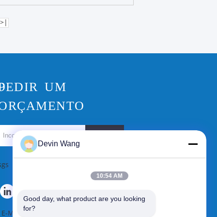
>|
O
PEDIR UM
ORÇAMENTO
Envie
Devin Wang
sgs
10:54 AM
Good day, what product are you looking 
for?
E-Mail
|
Mapa do site