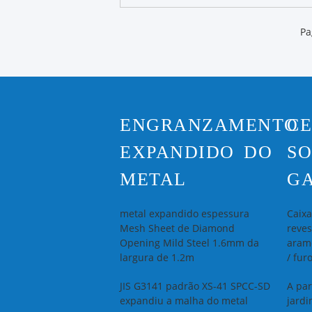
Pa
ENGRANZAMENTO
CE
EXPANDIDO DO
S
METAL
G
metal expandido espessura
Caixa
Mesh Sheet de Diamond
reves
Opening Mild Steel 1.6mm da
aram
largura de 1.2m
/ fur
JIS G3141 padrão XS-41 SPCC-SD
A pa
expandiu a malha do metal
jard