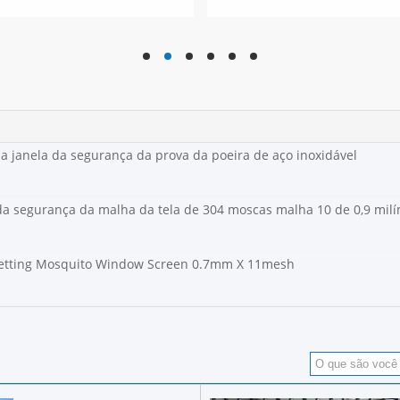
hd
hd
hd
hd
hd
hd
da janela da segurança da prova da poeira de aço inoxidável
 da segurança da malha da tela de 304 moscas malha 10 de 0,9 milí
 Netting Mosquito Window Screen 0.7mm X 11mesh