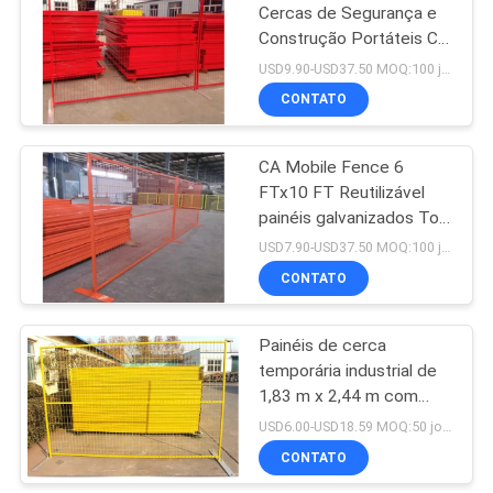
Cercas de Segurança e
Construção Portáteis CA
198
Versáteis em
USD9.90-USD37.50 MOQ:100 jogos
Carnavais/Feiras
Cadeia Link
CONTATO
Itinerantes
vedação tecido
CA Mobile Fence 6
FTx10 FT Reutilizável
painéis galvanizados Top
Coupler para isolamento
USD7.90-USD37.50 MOQ:100 jogos
CONTATO
149
painéis da cerca da
Painéis de cerca
temporária industrial de
rede de arame
1,83 m x 2,44 m com
acabamento em pintura
USD6.00-USD18.59 MOQ:50 jogos
eletrostática, suporte
CONTATO
forte