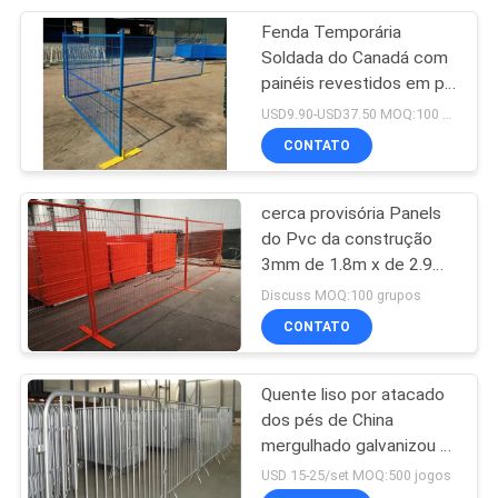
Fenda Temporária
207
Soldada do Canadá com
Arame de aço
painéis revestidos em pó
de fixação sólida para
USD9.90-USD37.50 MOQ:100 unidades
inoxidável tecidas
canteiros de obras
CONTATO
cerca provisória Panels
do Pvc da construção
3mm de 1.8m x de 2.9m
190
Canadá
Discuss MOQ:100 grupos
Malha da tela da
CONTATO
mosca
Quente liso por atacado
dos pés de China
mergulhado galvanizou a
barreira de segurança
USD 15-25/set MOQ:500 jogos
pedestre cantada de aço