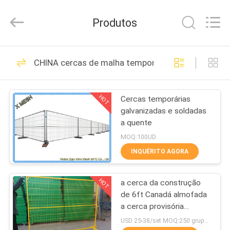
Qijie
Wire
Mesh
Produtos
MFG
Co.,
Ltd.
All
CASA
Rights
138
Reserved.
CHINA cercas de malha temporária
engranzamento
PRODUTOS
expandido do metal
HOT
Cercas temporárias
galvanizadas e soldadas
SOBRE
a quente
NÓS
MOQ:100UD
INQUÉRITO AGORA
107
EXCURSÃO
Malha metálica
HOT
a cerca da construção
DA
de 6ft Canadá almofada
FÁBRICA
perfurada
a cerca provisória
revestida pó da malha
USD 25-38/set MOQ:250 grupos