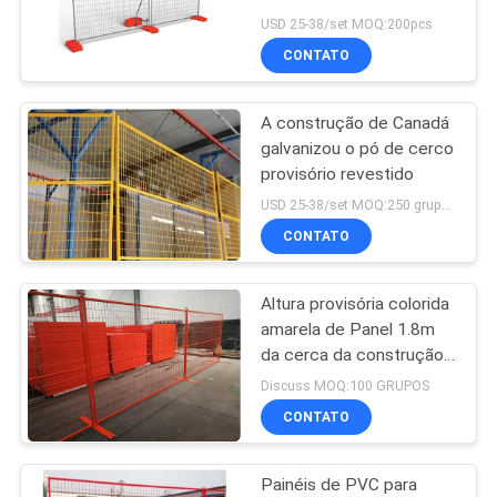
USD 25-38/set MOQ:200pcs
CONTATO
PRIVACY
87
POLICY
cercas de malha
A construção de Canadá
galvanizou o pó de cerco
temporária
provisório revestido
USD 25-38/set MOQ:250 grupos
CONTATO
Altura provisória colorida
635
amarela de Panel 1.8m
Engranzamento de
da cerca da construção
exterior de Canadá
Discuss MOQ:100 GRUPOS
fio
CONTATO
Painéis de PVC para