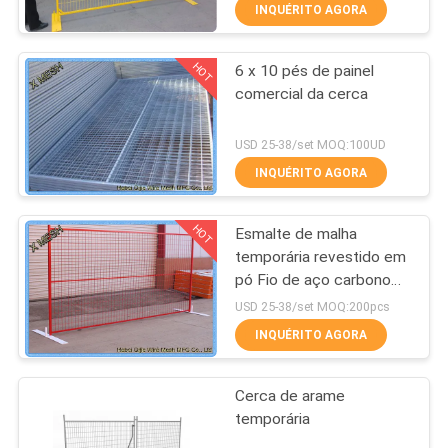
CONTROLE
INQUÉRITO AGORA
DA
HOT
6 x 10 pés de painel
QUALIDADE
309
comercial da cerca
engranzamento de
CONTACTE-
USD 25-38/set MOQ:100UD
fio metálico
NOS
INQUÉRITO AGORA
HOT
Esmalte de malha
PEÇA
temporária revestido em
UMAS
pó Fio de aço carbono
73
baixo 8FT X 10FT Painel
CITAÇÕES
USD 25-38/set MOQ:200pcs
de malha
máquina de malha
INQUÉRITO AGORA
MAPA
de arame
Cerca de arame
DO
temporária
SITE