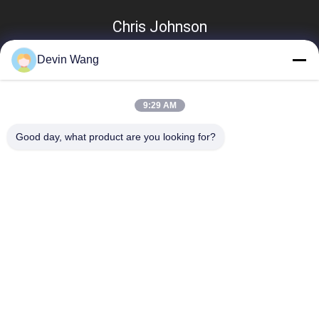
Chris Johnson
Devin Wang
9:29 AM
Good day, what product are you looking for?
Categorias populares
Todos
Engranzamento 
Malha Metálica 
Expandido Do Metal
Perfurada
Engranzamento De 
Máquina De Malha 
Fio Metálico
De Arame
Cercas De Malha 
Engranzamento De 
Temporária
Fio