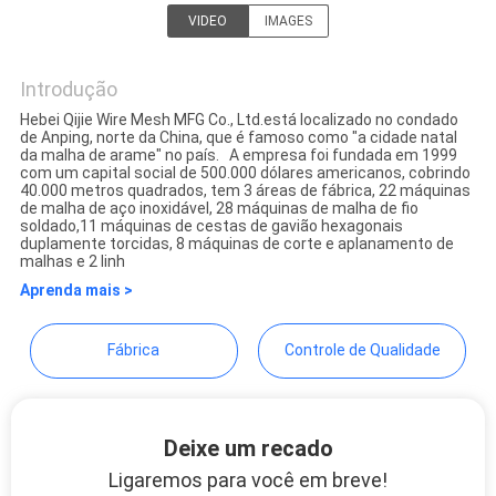
VIDEO
IMAGES
Hebei Qijie Wire Mesh MFG
PRIVACY
Co., Ltd
Introdução
POLICY
Hebei Qijie Wire Mesh MFG Co., Ltd.está localizado no condado
de Anping, norte da China, que é famoso como "a cidade natal
da malha de arame" no país. A empresa foi fundada em 1999
com um capital social de 500.000 dólares americanos, cobrindo
40.000 metros quadrados, tem 3 áreas de fábrica, 22 máquinas
de malha de aço inoxidável, 28 máquinas de malha de fio
soldado,11 máquinas de cestas de gavião hexagonais
duplamente torcidas, 8 máquinas de corte e aplanamento de
malhas e 2 linh
Aprenda mais >
Fábrica
Controle de Qualidade
Deixe um recado
Ligaremos para você em breve!