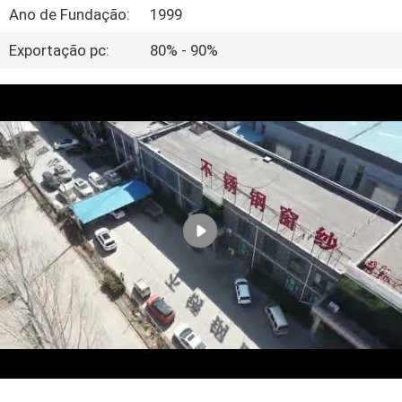
CONTROLE
Ano de Fundação:
1999
DA
Exportação pc:
80% - 90%
QUALIDADE
CONTACTE-
NOS
PEÇA
UMAS
CITAÇÕES
MAPA
DO
SITE