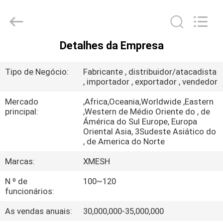
Qijie
Wire
Mesh
MFG
Co.,
Ltd.
Detalhes da Empresa
All
CASA
Rights
Reserved.
Tipo de Negócio:
Fabricante , distribuidor/atacadista
PRODUTOS
, importador , exportador , vendedor
Mercado
,Africa,Oceania,Worldwide ,Eastern
principal:
,Western de Médio Oriente do , de
SOBRE
Ámérica do Sul Europe, Europa
NÓS
Oriental Asia, 3Sudeste Asiático do
, de America do Norte
Marcas:
XMESH
EXCURSÃO
DA
N º de
100~120
funcionários:
FÁBRICA
As vendas anuais:
30,000,000-35,000,000