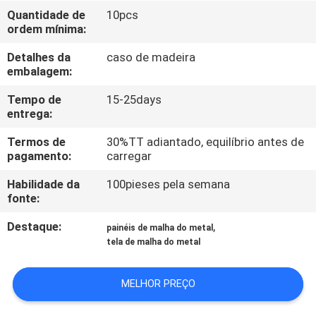
CONTROLE
Quantidade de
10pcs
ordem mínima:
DA
QUALIDADE
Detalhes da
caso de madeira
embalagem:
CONTACTE-
Tempo de
15-25days
entrega:
NOS
Termos de
30%TT adiantado, equilíbrio antes de
pagamento:
carregar
PEÇA
Habilidade da
100pieses pela semana
UMAS
fonte:
CITAÇÕES
Destaque:
,
painéis de malha do metal
tela de malha do metal
MAPA
MELHOR PREÇO
DO
SITE