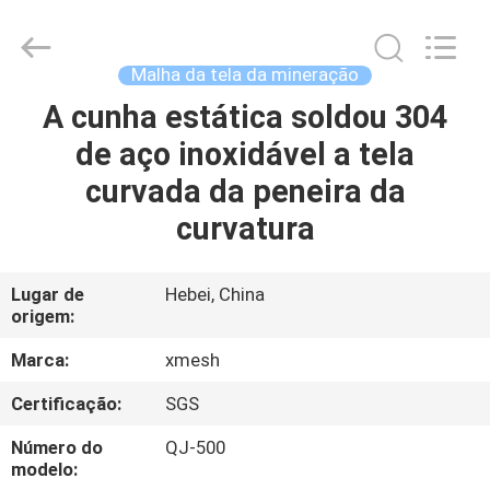
Qijie
Wire
Mesh
MFG
Co.,
Malha da tela da mineração
Ltd.
All
A cunha estática soldou 304
CASA
Rights
Reserved.
de aço inoxidável a tela
PRODUTOS
curvada da peneira da
curvatura
SOBRE
NÓS
Lugar de
Hebei, China
origem:
EXCURSÃO
Marca:
xmesh
DA
Certificação:
SGS
FÁBRICA
Número do
QJ-500
modelo: