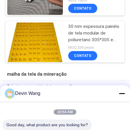
MOQ:10pcs
CONTATO
30 mm espessura painéis
de tela modular de
poliuretano 305*305 em
forma hexagonal
MOQ:200 peças
CONTATO
malha da tela da mineração
Tela de aço inoxidável de mineração
Devin Wang
Malha de tela vibratória com gancho de arame tecido para
peneiramento de minas para pedreira
10:54 AM
Tela vibratória de mineração 65mn direta da fábrica malha
quadrada / malha de arame trançado frisado
Good day, what product are you looking for?