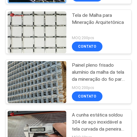
Tela de Malha para
Mineração Arquitetônica
MOQ:200pcs
CONTATO
Painel pleno frisado
alumínio da malha da tela
da mineração do fio para
1 x 20 medidores de
MOQ:200pcs
tamanho
CONTATO
A cunha estática soldou
304 de aço inoxidável a
tela curvada da peneira
da curvatura