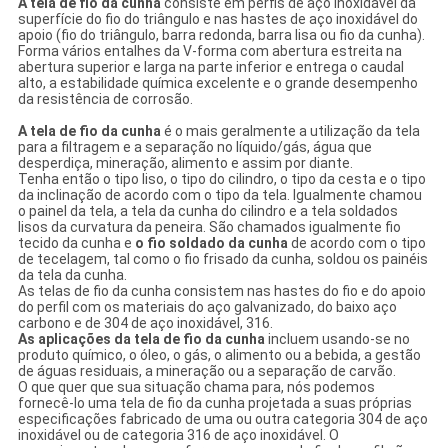
A tela de fio da cunha
consiste em perfis de aço inoxidável da
superfície do fio do triângulo e nas hastes de aço inoxidável do
apoio (fio do triângulo, barra redonda, barra lisa ou fio da cunha).
Forma vários entalhes da V-forma com abertura estreita na
abertura superior e larga na parte inferior e entrega o caudal
alto, a estabilidade química excelente e o grande desempenho
da resistência de corrosão.
A tela de fio da cunha
é o mais geralmente a utilização da tela
para a filtragem e a separação no líquido/gás, água que
desperdiça, mineração, alimento e assim por diante.
Tenha então o tipo liso, o tipo do cilindro, o tipo da cesta e o tipo
da inclinação de acordo com o tipo da tela. Igualmente chamou
o painel da tela, a tela da cunha do cilindro e a tela soldados
lisos da curvatura da peneira. São chamados igualmente fio
tecido da cunha e
o fio soldado da cunha
de acordo com o tipo
de tecelagem, tal como o fio frisado da cunha, soldou os painéis
da tela da cunha.
As telas de fio da cunha consistem nas hastes do fio e do apoio
do perfil com os materiais do aço galvanizado, do baixo aço
carbono e de 304 de aço inoxidável, 316.
As aplicações da tela de fio da cunha
incluem usando-se no
produto químico, o óleo, o gás, o alimento ou a bebida, a gestão
de águas residuais, a mineração ou a separação de carvão.
O que quer que sua situação chama para, nós podemos
fornecê-lo uma tela de fio da cunha projetada a suas próprias
especificações fabricado de uma ou outra categoria 304 de aço
inoxidável ou de categoria 316 de aço inoxidável. O