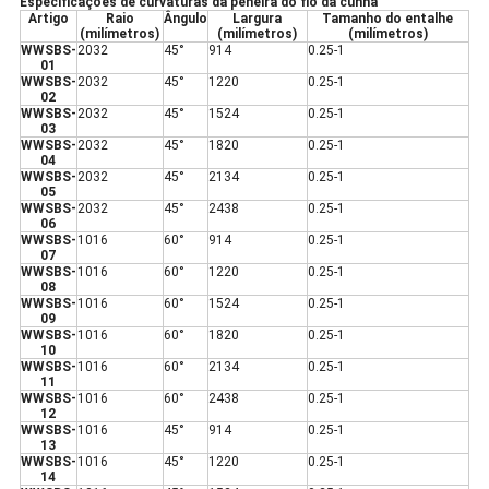
Especificações de curvaturas da peneira do fio da cunha
Artigo
Raio
Ângulo
Largura
Tamanho do entalhe
(milímetros)
(milímetros)
(milímetros)
WWSBS-
2032
45°
914
0.25-1
01
WWSBS-
2032
45°
1220
0.25-1
02
WWSBS-
2032
45°
1524
0.25-1
03
WWSBS-
2032
45°
1820
0.25-1
04
WWSBS-
2032
45°
2134
0.25-1
05
WWSBS-
2032
45°
2438
0.25-1
06
WWSBS-
1016
60°
914
0.25-1
07
WWSBS-
1016
60°
1220
0.25-1
08
WWSBS-
1016
60°
1524
0.25-1
09
WWSBS-
1016
60°
1820
0.25-1
10
WWSBS-
1016
60°
2134
0.25-1
11
WWSBS-
1016
60°
2438
0.25-1
12
WWSBS-
1016
45°
914
0.25-1
13
WWSBS-
1016
45°
1220
0.25-1
14