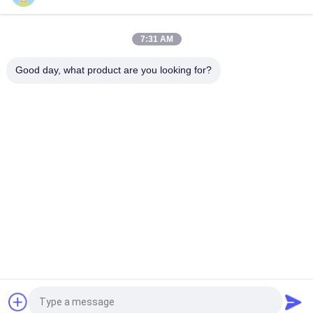
PVC aço inoxidável Concertina Razor Barbed Wire Bto-16 18 22
60 Cbt-65
7:31 AM
PVC revestido de segurança Barbeador de fio de malha
Cercas Concertina Barbeador de fio de barbear
Good day, what product are you looking for?
Categorias populares
Todos
Engranzamento 
Malha Metálica 
Expandido Do Metal
Perfurada
Engranzamento De 
Máquina De Malha 
Fio Metálico
De Arame
Cercas De Malha 
Engranzamento De 
Temporária
Fio
Cadeia Link 
Painéis Da Cerca Da 
Vedação Tecido
Rede De Arame
Pedir um orçamento