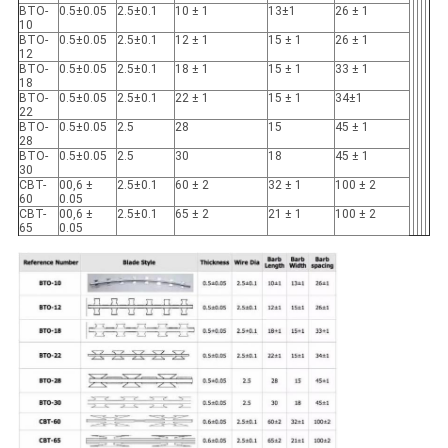
BTO-
0.5±0.05
2.5±0.1
10 ± 1
13±1
26 ± 1
10
BTO-
0.5±0.05
2.5±0.1
12 ± 1
15 ± 1
26 ± 1
12
BTO-
0.5±0.05
2.5±0.1
18 ± 1
15 ± 1
33 ± 1
18
BTO-
0.5±0.05
2.5±0.1
22 ± 1
15 ± 1
34±1
22
BTO-
0.5±0.05
2.5
28
15
45 ± 1
28
BTO-
0.5±0.05
2.5
30
18
45 ± 1
30
CBT-
00,6 ±
2.5±0.1
60 ± 2
32 ± 1
100 ± 2
60
0.05
CBT-
00,6 ±
2.5±0.1
65 ± 2
21 ± 1
100 ± 2
65
0.05