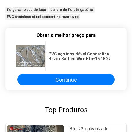
fio galvanizado do laço
calibre de fio obrigatório
PVC stainless steel concertina razor wire
Obter o melhor preço para
PVC aço inoxidável Concertina
Razor Barbed Wire Bto-16 18 22 60
Cbt-65
Continue
Top Produtos
Bto-22 galvanizado