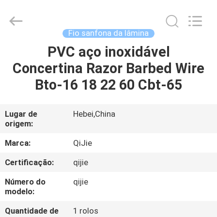
Qijie
Wire
Mesh
MFG
Co.,
Fio sanfona da lâmina
Ltd.
All
PVC aço inoxidável
CASA
Rights
Reserved.
Concertina Razor Barbed Wire
PRODUTOS
Bto-16 18 22 60 Cbt-65
SOBRE
Lugar de
Hebei,China
origem:
NÓS
Marca:
QiJie
EXCURSÃO
Certificação:
qijie
DA
Número do
qijie
FÁBRICA
modelo:
Quantidade de
1 rolos