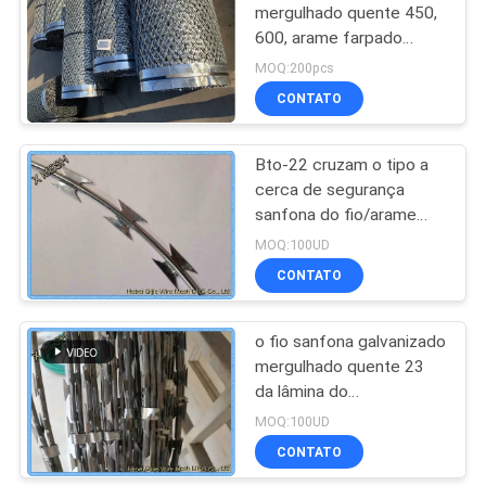
mergulhado quente 450,
600, arame farpado
sanfona da lâmina
MOQ:200pcs
CONTATO
Bto-22 cruzam o tipo a
cerca de segurança
sanfona do fio/arame
farpado da lâmina
MOQ:100UD
CONTATO
o fio sanfona galvanizado
mergulhado quente 23
da lâmina do
comprimento 10m dá
MOQ:100UD
laços
CONTATO