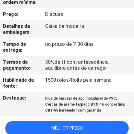
ordem mínima:
CONTROLE
DA
Preço:
Discuss
QUALIDADE
Detalhes da
Caixa de madeira
embalagem:
CONTACTE-
Tempo de
no prazo de 7-30 dias
entrega:
NOS
Termos de
30%de tt com antecedência,
pagamento:
equilíbrio antes de carregar
PEÇA
Habilidade da
1500 rolos/Rolls pela semana
UMAS
fonte:
CITAÇÕES
Destaque:
,
Fios de barbear de aço inoxidável de PVC
,
Cercas de arame farpado BTO-16 concertina
MAPA
CBT-65 barbeador com garantia
DO
MELHOR PREÇO
SITE