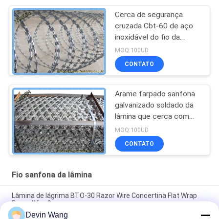
Cerca de segurança
cruzada Cbt-60 de aço
inoxidável do fio da
lâmina com grampos
MOQ:100UD
CONTATO
Arame farpado sanfona
galvanizado soldado da
lâmina que cerca com
laços
MOQ:100UD
CONTATO
Fio sanfona da lâmina
Lâmina de lágrima BTO-30 Razor Wire Concertina Flat Wrap
Razor Wire Cercas
Devin Wang