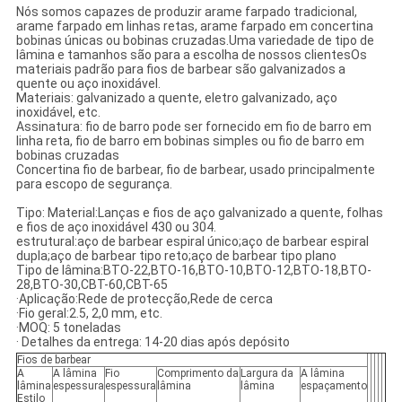
Nós somos capazes de produzir arame farpado tradicional,
arame farpado em linhas retas, arame farpado em concertina
bobinas únicas ou bobinas cruzadas.Uma variedade de tipo de
lâmina e tamanhos são para a escolha de nossos clientesOs
materiais padrão para fios de barbear são galvanizados a
quente ou aço inoxidável.
Materiais: galvanizado a quente, eletro galvanizado, aço
inoxidável, etc.
Assinatura: fio de barro pode ser fornecido em fio de barro em
linha reta, fio de barro em bobinas simples ou fio de barro em
bobinas cruzadas
Concertina fio de barbear, fio de barbear, usado principalmente
para escopo de segurança.
Tipo: Material:Lanças e fios de aço galvanizado a quente, folhas
e fios de aço inoxidável 430 ou 304.
estrutural:aço de barbear espiral único;aço de barbear espiral
dupla;aço de barbear tipo reto;aço de barbear tipo plano
Tipo de lâmina:BTO-22,BTO-16,BTO-10,BTO-12,BTO-18,BTO-
28,BTO-30,CBT-60,CBT-65
·Aplicação:Rede de protecção,Rede de cerca
·Fio geral:2.5, 2,0 mm, etc.
·MOQ: 5 toneladas
· Detalhes da entrega: 14-20 dias após depósito
Fios de barbear
A
A lâmina
Fio
Comprimento da
Largura da
A lâmina
lâmina
espessura
espessura
lâmina
lâmina
espaçamento
Estilo