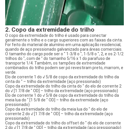
2. Copo da extremidade do trilho
O copo da extremidade do trilho é usado para conectar
geralmente o trilho e o cargo superiores com as faixas da cinta.
For feito do material de alumínio em uma aplicação residencial,
quando de aço pressionado galvanizado para áreas comerciais.
O tamanho do cargo pode ser o ″ 1-3/8 o ″, 1-5/8 o ″, 2, e os 2-1/2
trilhos do ″, com de ″ do tamanho 5/16 x 1 do parafuso de
transporte 1/4. Também, os tampões de extremidade
combinados do trilho podem ser pó revestiram preto, marrom, e
verde.
Elo de corrente 1 do √ 5/8 de copo da extremidade do trilho da
cinta do ″ – trilho da extremidade (aço pressionado)
Copo da extremidade do trilho da cinta do ″ do elo de corrente 2
do √ [1 7/8 de ″ OD] – trilho da extremidade (aço pressionado)
Elo de corrente 1 do √ 5/8 de copo da extremidade do trilho da
meia lua do ″ [1 5/8 de ″ OD] – trilho da extremidade (aço
pressionado)
Copo da extremidade do trilho da meia lua do ″ do elo de
corrente 2 do √ [1 7/8 de ″ OD] – trilho da extremidade (aço
pressionado)
Copo da extremidade do trilho do offset do ″ do elo de corrente
2 do √ [1 7/8 de ″ OD] – trilho da extremidade (aço pressionado)