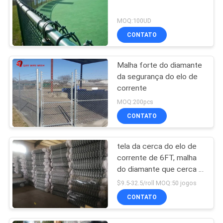
MOQ:100UD
CONTATO
Malha forte do diamante
da segurança do elo de
corrente
MOQ:200pcs
CONTATO
tela da cerca do elo de
corrente de 6FT, malha
do diamante que cerca o
baixo fio do ferro do
$9.5-32.5/roll MOQ:50 jogos
carbono
CONTATO