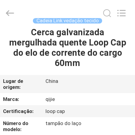
Qijie
Wire
Mesh
MFG
Co.,
Cadeia Link vedação tecido
Ltd.
All
Cerca galvanizada
CASA
Rights
Reserved.
mergulhada quente Loop Cap
PRODUTOS
do elo de corrente do cargo
60mm
SOBRE
NÓS
Lugar de
China
origem:
EXCURSÃO
Marca:
qijie
DA
Certificação:
loop cap
FÁBRICA
Número do
tampão do laço
modelo: