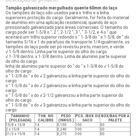
Tampão galvanizado mergulhado quente 60mm do laço
Os tampões do laço são usados para o trilho e a linha
superiores proteção do cargo. Geralmente, for feita do material
de alumínio em uma aplicação residencial, quando de aço
pressionado galvanizado para áreas comerciais. O tamanho do
cargo pode ser 1-5/8 o ″, 2 ″, 2-1/2 ″, 3 ″, ″ 3-1/2, e 4 o ″ que
aceitará um trilho superior redondo o ″ 1-3/8 do ″ e 1-5/8, de ″ do
tamanho 5/16 x 1 do parafuso de transporte 1/4 igualmente, os
tampões do laço pode ser pó revestiu preto, marrom, e verde.
√ 1-5/8 dentro. Linha parte superior do olho do cargo
√ 1-7/8 dentro. x 1-3/8 dentro. Linha de alumínio parte superior
do olho do cargo
linha de alumínio parte superior do ″ do ″ x 1-3/8 do √ 1-5/8 do
olho do cargo
o ″ 1-3/8 do ″ x do √ 2 galvanizou a linha parte superior do olho do
cargo
o ″ 1-5/8 do ″ x do √ 2 galvanizou a linha parte superior do olho do
cargo
o ″ 1-5/8 do ″ x do √ 2-1/2 galvanizou a linha parte superior do
olho do cargo
o ″ 1-5/8 do ″ x do √ 3 galvanizou a linha parte superior do olho do
cargo
TAMANHO
THK. NO
PESO
PCS. /BOX OU
BOX/BAG POR A
(POLEGADA)
CALIBRE
(INKGS.)
SACO
PÁLETE
15/8 x 15/8
14
0,150
100
50
2 x 15/8
14
0,240
100
50
21/2 x 15/8
14
0,275
100
50