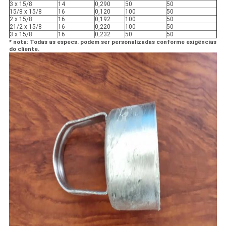
3 x 15/8
14
0,290
50
50
15/8 x 15/8
16
0,120
100
50
2 x 15/8
16
0,192
100
50
21/2 x 15/8
16
0,220
100
50
3 x 15/8
16
0,232
50
50
* nota: Todas as especs. podem ser personalizadas conforme exigências
do cliente.