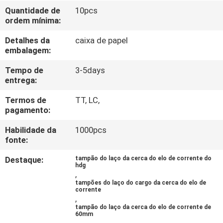
CONTROLE
Quantidade de
10pcs
ordem mínima:
DA
QUALIDADE
Detalhes da
caixa de papel
embalagem:
CONTACTE-
Tempo de
3-5days
entrega:
NOS
Termos de
TT, LC,
pagamento:
PEÇA
Habilidade da
1000pcs
UMAS
fonte:
CITAÇÕES
Destaque:
tampão do laço da cerca do elo de corrente do
hdg
,
tampões do laço do cargo da cerca do elo de
MAPA
corrente
,
DO
tampão do laço da cerca do elo de corrente de
60mm
SITE