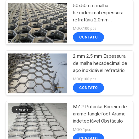
50x50mm malha
hexadecimal espessura
refratária 2.0mm
personalizado
MOQ:100 pcs
CONTATO
2 mm 2,5 mm Espessura
de malha hexadecimal de
aço inoxidável refratário
MOQ:100 pcs
CONTATO
MZP Putanka Barreira de
arame tanglefoot Arame
indetectável Obstáculo
MOQ:1pcs
CONTATO