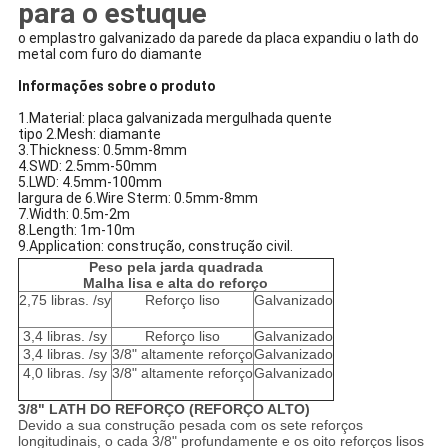
para o estuque
o emplastro galvanizado da parede da placa expandiu o lath do
metal com furo do diamante
Informações sobre o produto
1.Material: placa galvanizada mergulhada quente
tipo 2.Mesh: diamante
3.Thickness: 0.5mm-8mm
4.SWD: 2.5mm-50mm
5.LWD: 4.5mm-100mm
largura de 6.Wire Sterm: 0.5mm-8mm
7.Width: 0.5m-2m
8.Length: 1m-10m
9.Application: construção, construção civil.
Peso pela jarda quadrada
Malha lisa e alta do reforço
2,75 libras. /sy
Reforço liso
Galvanizado
3,4 libras. /sy
Reforço liso
Galvanizado
3,4 libras. /sy
3/8" altamente reforço
Galvanizado
4,0 libras. /sy
3/8" altamente reforço
Galvanizado
3/8" LATH DO REFORÇO (REFORÇO ALTO)
Devido a sua construção pesada com os sete reforços
longitudinais, o cada 3/8" profundamente e os oito reforços lisos