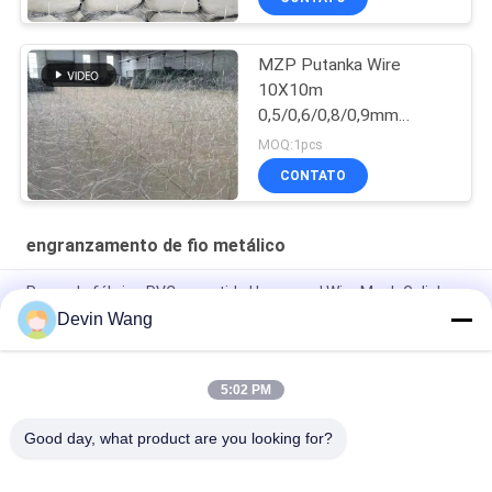
MZP Putanka Wire
10X10m
0,5/0,6/0,8/0,9mm
Diâmetro de aço de alta
MOQ:1pcs
resistência ao atrito
CONTATO
Rede de arame
engranzamento de fio metálico
Preço da fábrica PVC revestido Hexagonal Wire Mesh Galinha
Cage Wire Mesh
Devin Wang
Rede de proteção hexagonal de aço galvanizado resistente
5:02 PM
Obstáculo de baixa visibilidade de aço de 10 m de perímetro
MZP-52 para aplicações de segurança
Good day, what product are you looking for?
Categorias populares
Todos