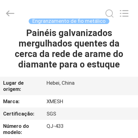
Qijie
Wire
Mesh
MFG
Co.,
Engranzamento de fio metálico
Ltd.
All
Painéis galvanizados
CASA
Rights
Reserved.
mergulhados quentes da
PRODUTOS
cerca da rede de arame do
diamante para o estuque
SOBRE
NÓS
Lugar de
Hebei, China
origem:
EXCURSÃO
Marca:
XMESH
DA
Certificação:
SGS
FÁBRICA
Número do
QJ-433
modelo: