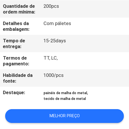
CONTROLE
Quantidade de
200pcs
ordem mínima:
DA
QUALIDADE
Detalhes da
Com páletes
embalagem:
CONTACTE-
Tempo de
15-25days
entrega:
NOS
Termos de
TT, LC,
pagamento:
PEÇA
Habilidade da
1000/pcs
UMAS
fonte:
CITAÇÕES
Destaque:
,
painéis de malha do metal
tecido de malha de metal
MAPA
MELHOR PREÇO
DO
SITE