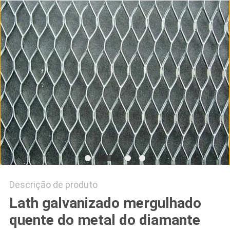
PRIVACY
POLICY
Descrição de produto
Lath galvanizado mergulhado
quente do metal do diamante