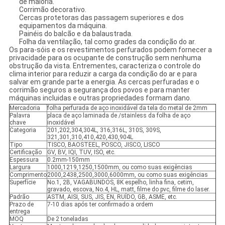
de maioria.
Corrimão decorativo.
Cercas protetoras das passagem superiores e dos
equipamentos da máquina.
Painéis do balcão e da balaustrada.
Folha da ventilação, tal como grades da condição do ar.
Os para-sóis e os revestimentos perfurados podem fornecer a
privacidade para os ocupante de construção sem nenhuma
obstrução da vista. Entrementes, caracteriza o controle do
clima interior para reduzir a carga da condição do ar e para
salvar em grande parte a energia. As cercas perfuradas e o
corrimão seguros a segurança dos povos e para manter
máquinas incluidas e outras propriedades formam dano.
Mercadoria
folha perfurada de aço inoxidável da tela do metal de 2mm
Palavra
placa de aço laminada de /stainless da folha de aço
chave
inoxidável
Categoria
201,202,304,304L, 316,316L, 310S, 309S,
321,301,310,410,420,430,904L
Tipo
TISCO, BAOSTEEL, POSCO, JISCO, LISCO
Certificação
GV, BV, IQI, TUV, ISO, etc.
Espessura
0.2mm-150mm
Largura
1000,1219,1250,1500mm, ou como suas exigências
Comprimento
2000,2438,2500,3000,6000mm, ou como suas exigências
Superfície
No.1, 2B, VAGABUNDOS, 8K espelho, linha fina, cetim,
gravado, escova, No.4, HL, matt, filme do pvc, filme do laser.
Padrão
ASTM, AISI, SUS, JIS, EN, RUÍDO, GB, ASME, etc.
Prazo de
7-10 dias após ter confirmado a ordem
entrega
MOQ
De 2 toneladas