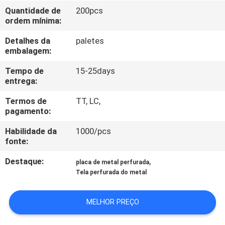
CONTROLE
Quantidade de
200pcs
ordem mínima:
DA
QUALIDADE
Detalhes da
paletes
embalagem:
CONTACTE-
Tempo de
15-25days
entrega:
NOS
Termos de
TT, LC,
pagamento:
PEÇA
Habilidade da
1000/pcs
UMAS
fonte:
CITAÇÕES
Destaque:
,
placa de metal perfurada
Tela perfurada do metal
MAPA
MELHOR PREÇO
DO
SITE