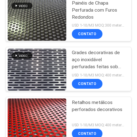
Painéis de Chapa
Perfurada com Furos
Redondos
USD 1-10/M3 MOQ:300 meteres quadrados
CONTATO
Grades decorativas de
aço inoxidável
perfuradas feitas sob
encomenda do metal da
USD 1-10/M3 MOQ:400 meteres quadrados
folha de metal
CONTATO
Retalhos metálicos
perforados decorativos
USD 1-10/M3 MOQ:400 meteres quadrados
CONTATO