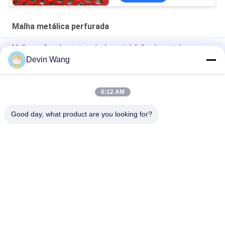
Malha metálica perfurada
Malha perfurada sextavada do metal, folha de metal
perfurada do alumínio de pouco peso
Devin Wang
Malha de Metal Perfurada Personalizada de Fábrica/Rede
com Furos Prensados
6:12 AM
Máquina de corte de aço não ferroso
Good day, what product are you looking for?
Categorias populares
Todos
Engranzamento 
Malha Metálica 
Expandido Do Metal
Perfurada
Engranzamento De 
Máquina De Malha 
Fio Metálico
De Arame
Cercas De Malha 
Engranzamento De 