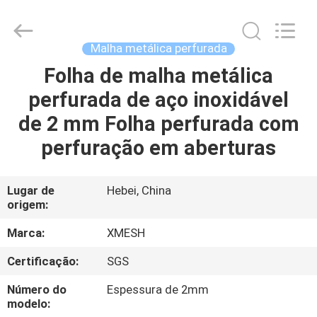
Qijie
Wire
Mesh
MFG
Co.,
Malha metálica perfurada
Ltd.
All
Folha de malha metálica
CASA
Rights
Reserved.
perfurada de aço inoxidável
PRODUTOS
de 2 mm Folha perfurada com
perfuração em aberturas
SOBRE
NÓS
Lugar de
Hebei, China
origem:
EXCURSÃO
Marca:
XMESH
DA
Certificação:
SGS
FÁBRICA
Número do
Espessura de 2mm
modelo: