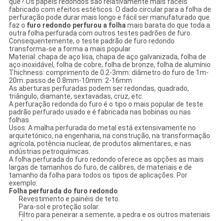
que? Os papéis redondos são relativamente mais fáceis
fabricado com efeitos estéticos. O dado circular para a folha de
perfuração pode durar mais longo e fácil ser manufaturado que
faz o
furo redondo perfurou a folha
mais barata do que toda a
outra folha perfurada com outros testes padrões de furo.
Consequentemente, o teste padrão de furo redondo
transforma-se a forma a mais popular.
Material: chapa de aço lisa, chapa de aço galvanizada, folha de
aço inoxidável, folha de cobre, folha de bronze, folha de alumínio
Thichness: comprimento de 0.2-3mm: diâmetro do furo de 1m-
20m: passo de 0.8mm-10mm: 2-16mm
As aberturas perfuradas podem ser redondas, quadrado,
triângulo, diamante, sextavadas, cruz, etc.
A perfuração redonda do furo é o tipo o mais popular de teste
padrão perfurado usado e é fabricada nas bobinas ou nas
folhas.
Usos: A malha perfurada do metal está extensivamente no
arquitetónico, na engenharia, na construção, na transformação
agrícola, potência nuclear, de produtos alimentares, e nas
indústrias petroquímicas.
A folha perfurada do furo redondo oferece as opções as mais
largas de tamanhos do furo, de calibres, de materiais e de
tamanho da folha para todos os tipos de aplicações. Por
exemplo:
Folha perfurada do furo redondo
Revestimento e painéis de teto.
Para-sol e proteção solar.
Filtro para peneirar a semente, a pedra e os outros materiais