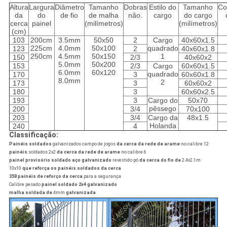
Altura
Largura
Diâmetro
Tamanho
Dobras
Estilo do
Tamanho
Co
da
do
de fio
de malha
não.
cargo
do cargo
cerca
painel
(milímetros)
(milímetros)
(cm)
103
200cm
3.5mm
50x50
2
Cargo
40x60x1.5
225cm
4.0mm
50x100
quadrado
123
2
40x60x1.8
250cm
4.5mm
50x150
1
150
2/3
40x60x2
5.0mm
50x200
153
2/3
Cargo
60x60x1.5
6.0mm
60x120
quadrado
170
3
60x60x1.8
8.0mm
2
173
3
60x60x2
180
3
60x60x2.5
193
3
Cargo do
50x70
pêssego
200
3/4
70x100
203
3/4
Cargo da
48x1.5
Holanda
240
4
Classificação:
Painéis soldados
galvanizados campo de jogos
da cerca da rede de arame
no calibre 12
painéis
soldados 2x2
da cerca da rede de arame
no calibre 6
painel provisório soldado aço galvanizado
revestido pó
da cerca do fio de
2.4x2.1m
10x10
que reforça os painéis soldados da cerca
358 painéis de reforço da cerca
para a segurança
Calibre pesado
painel soldado 2x4 galvanizado
malha soldada de
4mm
galvanizada