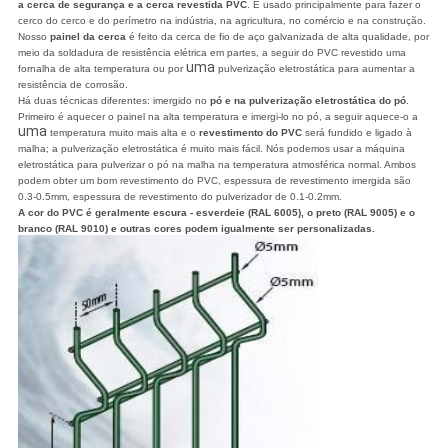
a cerca de segurança e a cerca revestida PVC
. É usado principalmente para fazer o
cerco do cerco e do perímetro na indústria, na agricultura, no comércio e na construção.
Nosso
painel da cerca
é feito da cerca de fio de aço galvanizada de alta qualidade, por
meio da soldadura de resistência elétrica em partes, a seguir do PVC revestido uma
uma
fornalha de alta temperatura ou por
pulverização eletrostática para aumentar a
resistência de corrosão.
Há duas técnicas diferentes: imergido no
pó e na pulverização eletrostática do pó
.
Primeiro é aquecer o painel na alta temperatura e imergi-lo no pó, a seguir aquece-o a
uma
temperatura muito mais alta e o
revestimento do PVC
será fundido e ligado à
malha; a pulverização eletrostática é muito mais fácil. Nós podemos usar a máquina
eletrostática para pulverizar o pó na malha na temperatura atmosférica normal. Ambos
podem obter um bom revestimento do PVC, espessura de revestimento imergida são
0.3-0.5mm, espessura de revestimento do pulverizador de 0.1-0.2mm.
A cor do PVC é geralmente escura - esverdeie (RAL 6005), o preto (RAL 9005) e o
branco (RAL 9010) e outras cores podem igualmente ser personalizadas.