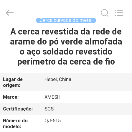
Qijie
Wire
Mesh
MFG
Co.,
Cerca curvada do metal
Ltd.
All
A cerca revestida da rede de
CASA
Rights
Reserved.
arame do pó verde almofada
PRODUTOS
o aço soldado revestido
perímetro da cerca de fio
SOBRE
NÓS
Lugar de
Hebei, China
origem:
EXCURSÃO
Marca:
XMESH
DA
Certificação:
SGS
FÁBRICA
Número do
QJ-515
modelo: