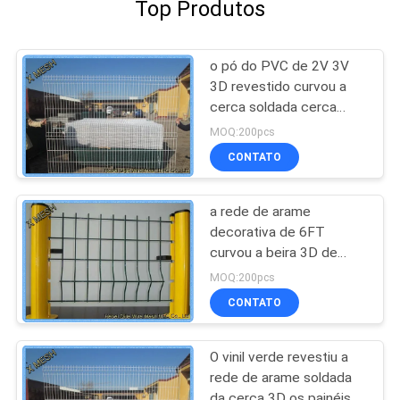
Top Produtos
o pó do PVC de 2V 3V
3D revestido curvou a
cerca soldada cerca
50*200mm da rede de
MOQ:200pcs
arame do metal
CONTATO
a rede de arame
decorativa de 6FT
curvou a beira 3D de
nylon revestida vinil do
MOQ:200pcs
verde da cerca do metal
CONTATO
O vinil verde revestiu a
rede de arame soldada
da cerca 3D os painéis