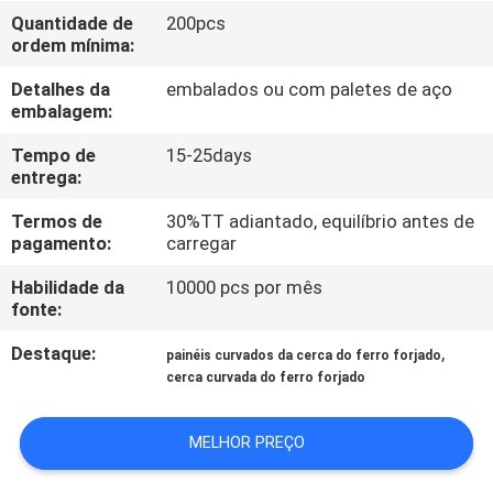
CONTROLE
Quantidade de
200pcs
ordem mínima:
DA
QUALIDADE
Detalhes da
embalados ou com paletes de aço
embalagem:
CONTACTE-
Tempo de
15-25days
entrega:
NOS
Termos de
30%TT adiantado, equilíbrio antes de
pagamento:
carregar
PEÇA
Habilidade da
10000 pcs por mês
UMAS
fonte:
CITAÇÕES
Destaque:
,
painéis curvados da cerca do ferro forjado
cerca curvada do ferro forjado
MAPA
MELHOR PREÇO
DO
SITE