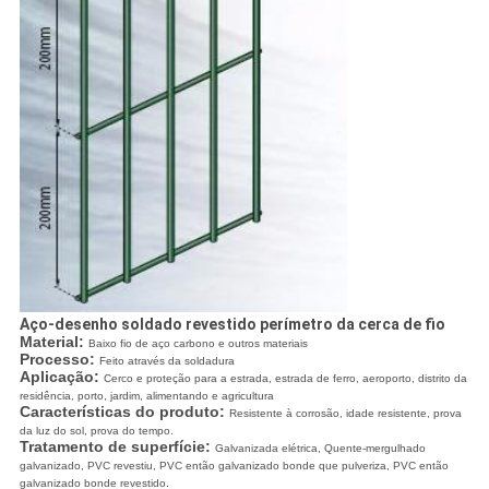
Aço-desenho soldado revestido perímetro da cerca de fio
Material:
Baixo fio de aço carbono e outros materiais
Processo:
Feito através da soldadura
Aplicação:
Cerco e proteção para a estrada, estrada de ferro, aeroporto, distrito da
residência, porto, jardim, alimentando e agricultura
Características do produto:
Resistente à corrosão, idade resistente, prova
da luz do sol, prova do tempo.
Tratamento de superfície:
Galvanizada elétrica, Quente-mergulhado
galvanizado, PVC revestiu, PVC então galvanizado bonde que pulveriza, PVC então
galvanizado bonde revestido.